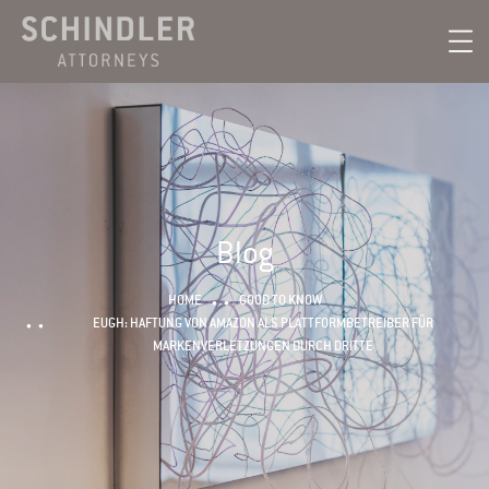
Blog
HOME
GOOD TO KNOW
EUGH: HAFTUNG VON AMAZON ALS PLATTFORMBETREIBER FÜR
MARKENVERLETZUNGEN DURCH DRITTE